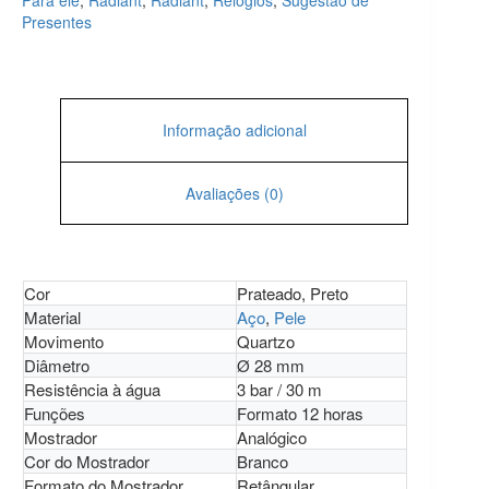
Para ele
,
Radiant
,
Radiant
,
Relógios
,
Sugestão de
Presentes
Informação adicional
Avaliações (0)
Cor
Prateado, Preto
Material
Aço
,
Pele
Movimento
Quartzo
Diâmetro
Ø 28 mm
Resistência à água
3 bar / 30 m
Funções
Formato 12 horas
Mostrador
Analógico
Cor do Mostrador
Branco
Formato do Mostrador
Retângular