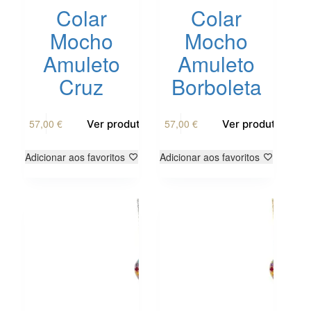
Colar
Colar
Mocho
Mocho
Amuleto
Amuleto
Cruz
Borboleta
This
This
57,00
€
57,00
€
Ver produto
Ver produto
product
product
has
has
multiple
multiple
Adicionar aos favoritos
Adicionar aos favoritos
variants.
variants.
The
The
options
options
may
may
be
be
chosen
chosen
on
on
the
the
product
product
page
page