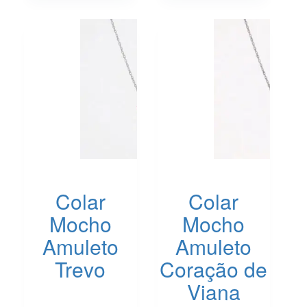
The
The
options
options
may
may
be
be
chosen
chosen
on
on
the
the
product
product
page
page
Colar
Colar
Mocho
Mocho
Amuleto
Amuleto
Trevo
Coração de
Viana