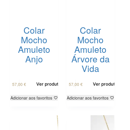
Colar
Colar
Mocho
Mocho
Amuleto
Amuleto
Anjo
Árvore da
Vida
This
This
57,00
€
57,00
€
Ver produto
Ver produto
product
product
has
has
multiple
multiple
Adicionar aos favoritos
Adicionar aos favoritos
variants.
variants.
The
The
options
options
may
may
be
be