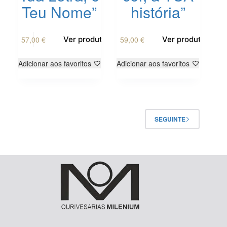
Teu Nome”
história”
This
This
57,00
€
59,00
€
Ver produto
Ver produto
product
product
has
has
multiple
multiple
Adicionar aos favoritos
Adicionar aos favoritos
variants.
variants.
The
The
options
options
may
may
be
be
SEGUINTE
chosen
chosen
on
on
the
the
product
product
page
page