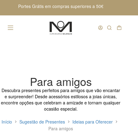
Pular
Portes Grátis em compras superiores a 50€
para
o
conteúdo
Carrinho
de
compras
Para amigos
Descubra presentes perfeitos para amigos que vão encantar
e surpreender! Desde acessórios estilosos a joias únicas,
encontre opções que celebram a amizade e tornam qualquer
ocasião especial.
Início
Sugestão de Presentes
Ideias para Oferecer
Para amigos