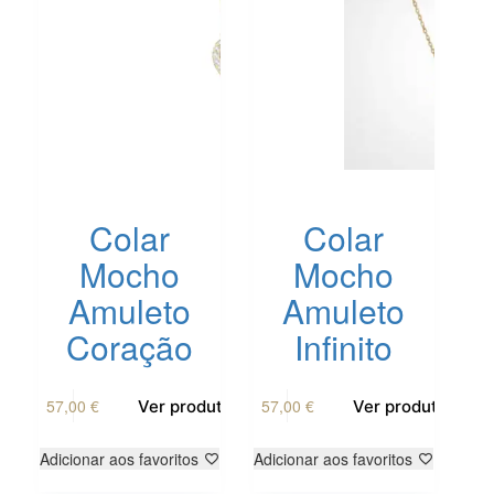
chosen
chosen
on
on
the
the
product
product
page
page
Colar
Colar
Mocho
Mocho
Amuleto
Amuleto
Coração
Infinito
This
This
57,00
€
57,00
€
Ver produto
Ver produto
product
product
has
has
multiple
multiple
Adicionar aos favoritos
Adicionar aos favoritos
variants.
variants.