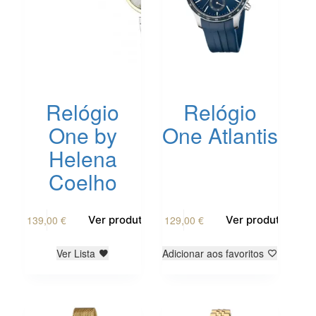
product
page
Relógio
Relógio
One by
One Atlantis
Helena
Coelho
139,00
€
129,00
€
Ver produto
Ver produto
Ver Lista
Adicionar aos favoritos