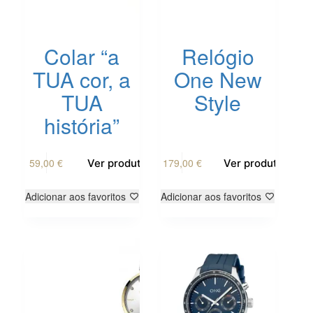
Colar “a
Relógio
TUA cor, a
One New
TUA
Style
história”
This
59,00
€
179,00
€
Ver produto
Ver produto
product
has
multiple
Adicionar aos favoritos
Adicionar aos favoritos
variants.
The
options
may
be
chosen
on
the