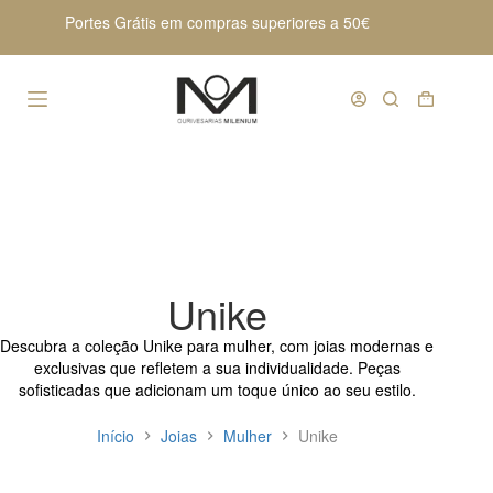
Pular
Portes Grátis em compras superiores a 50€
para
o
conteúdo
Carrinho
de
compras
Unike
Descubra a coleção Unike para mulher, com joias modernas e
exclusivas que refletem a sua individualidade. Peças
sofisticadas que adicionam um toque único ao seu estilo.
Início
Joias
Mulher
Unike