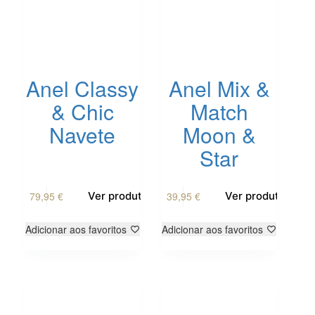
Anel Classy
Anel Mix &
& Chic
Match
Navete
Moon &
Star
79,95
€
39,95
€
Ver produto
Ver produto
Adicionar aos favoritos
Adicionar aos favoritos