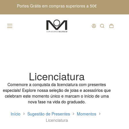
Pular
Portes Grátis em compras superiores a 50€
para
o
conteúdo
Carrinho
de
compras
Licenciatura
Comemore a conquista da licenciatura com presentes
especiais! Explore nossa seleção de joias e acessórios que
celebram este momento único e marcam o início de uma
nova fase na vida do graduado.
Início
Sugestão de Presentes
Momentos
Licenciatura