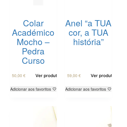
Colar
Anel “a TUA
Académico
cor, a TUA
Mocho –
história”
Pedra
Curso
This
This
50,00
€
59,00
€
Ver produto
Ver produto
product
product
has
has
multiple
multiple
Adicionar aos favoritos
Adicionar aos favoritos
variants.
variants.
The
The
options
options
may
may
be
be
chosen
chosen