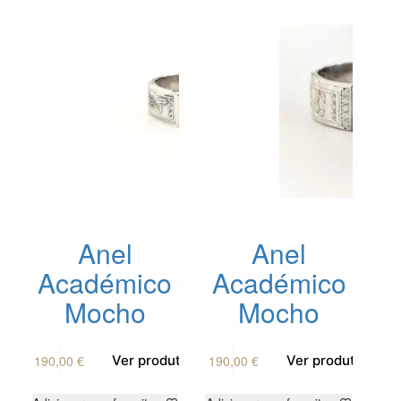
options
options
may
may
be
be
chosen
chosen
on
on
the
the
product
product
page
page
Anel
Anel
Académico
Académico
Mocho
Mocho
This
This
190,00
€
190,00
€
Ver produto
Ver produto
product
product
has
has