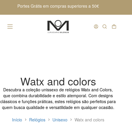
Pular
Portes Grátis em compras superiores a 50€
para
o
conteúdo
Carrinho
de
compras
Watx and colors
Descubra a coleção unissexo de relógios Watx and Colors,
que combina durabilidade e estilo atemporal. Com designs
clássicos e funções práticas, estes relógios são perfeitos para
quem busca qualidade e versatilidade em qualquer ocasião.
Início
Relógios
Unisexo
Watx and colors