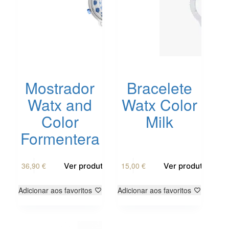
Mostrador
Bracelete
Watx and
Watx Color
Color
Milk
Formentera
36,90
€
15,00
€
Ver produto
Ver produto
Adicionar aos favoritos
Adicionar aos favoritos