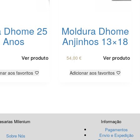
a Dhome 25
Moldura Dhome
Anos
Anjinhos 13×18
54,00
€
Ver produto
Ver produto
nar aos favoritos
Adicionar aos favoritos
esarias Milenium
Informação
Pagamentos
Envio e Expedição
Sobre Nós