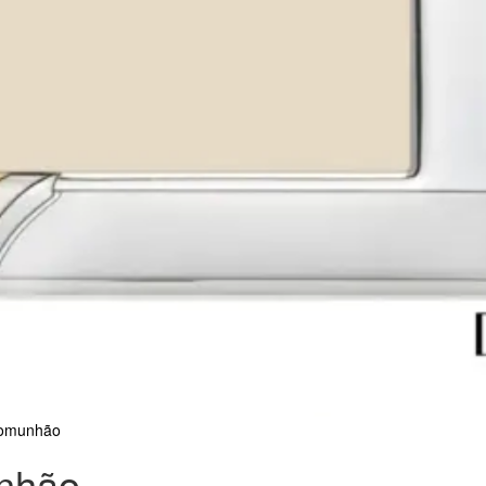
Comunhão
nhão