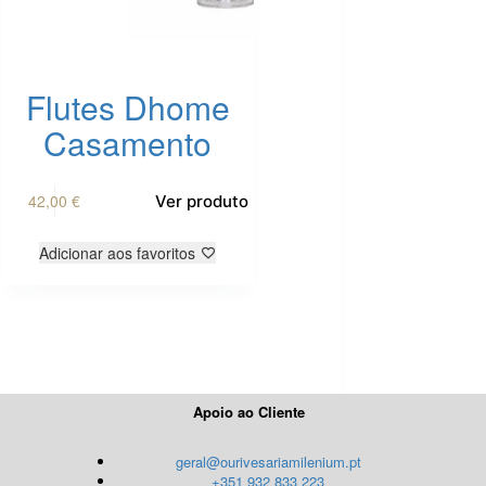
Flutes Dhome
Casamento
42,00
€
Ver produto
Adicionar aos favoritos
Apoio ao Cliente
geral@ourivesariamilenium.pt
+351 932 833 223