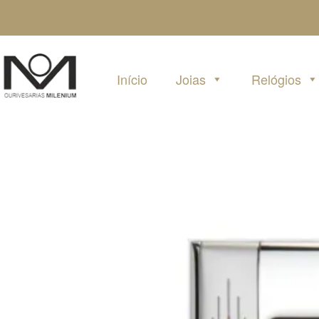
Pular
para
o
conteúdo
Início
Joias
Relógios