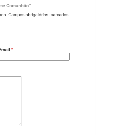
home Comunhão”
ado.
Campos obrigatórios marcados
Email
*