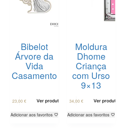
Bibelot
Moldura
Árvore da
Dhome
Vida
Criança
Casamento
com Urso
9×13
23,00
€
34,00
€
Ver produto
Ver produto
Adicionar aos favoritos
Adicionar aos favoritos