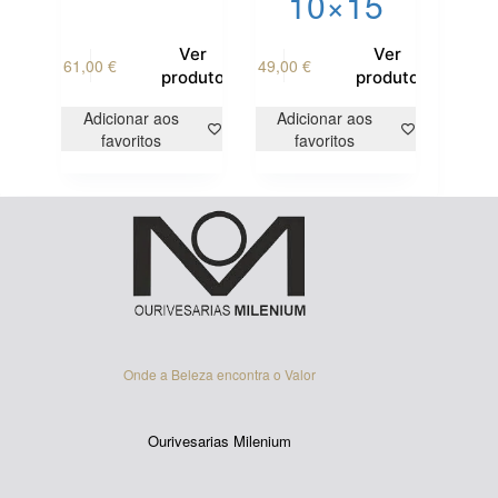
10×15
Ver
Ver
61,00
€
49,00
€
produto
produto
Adicionar aos
Adicionar aos
favoritos
favoritos
Onde a Beleza encontra o Valor
Ourivesarias Milenium