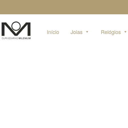
Pular
para
o
conteúdo
Início
Joias
Relógios