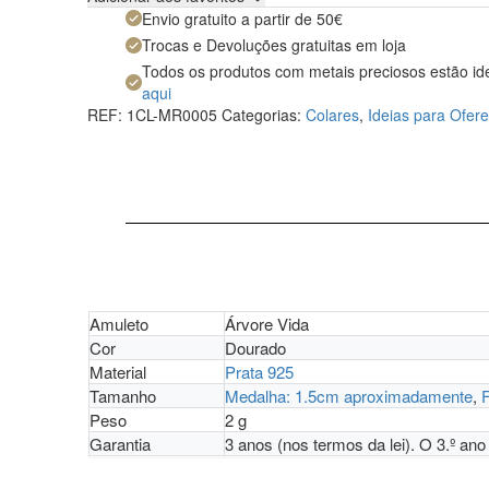
Envio gratuito a partir de 50€
Trocas e Devoluções gratuitas em loja
Todos os produtos com metais preciosos estão id
aqui
REF:
1CL-MR0005
Categorias:
Colares
,
Ideias para Ofere
Amuleto
Árvore Vida
Cor
Dourado
Material
Prata 925
Tamanho
Medalha: 1.5cm aproximadamente
,
F
Peso
2 g
Garantia
3 anos (nos termos da lei). O 3.º an