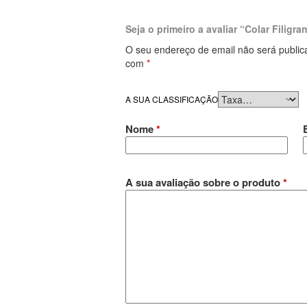
Seja o primeiro a avaliar “Colar Filigr
O seu endereço de email não será public
com
*
A SUA CLASSIFICAÇÃO
Nome
*
A sua avaliação sobre o produto
*