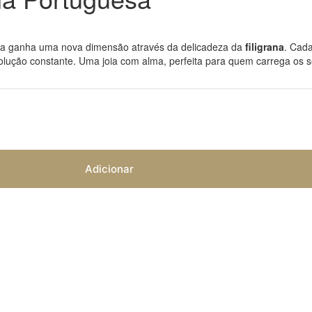
da ganha uma nova dimensão através da delicadeza da
filigrana
.
Cada
olução constante.
Uma joia com alma,
perfeita para quem carrega os se
Adicionar