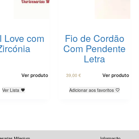
l Love com
Fio de Cordão
Zircónia
Com Pendente
Letra
This
39,00
€
Ver produto
Ver produto
product
has
multiple
Ver Lista
Adicionar aos favoritos
variants.
The
options
may
be
chosen
on
esarias Milenium
Informação