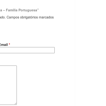
ana – Família Portuguesa”
ado.
Campos obrigatórios marcados
Email
*