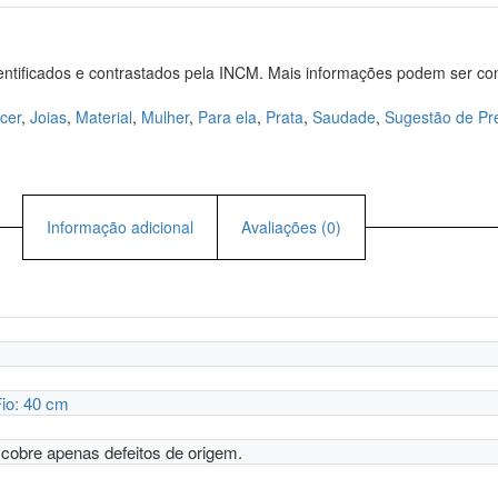
entificados e contrastados pela INCM. Mais informações podem ser c
cer
,
Joias
,
Material
,
Mulher
,
Para ela
,
Prata
,
Saudade
,
Sugestão de Pr
Informação adicional
Avaliações (0)
io: 40 cm
o cobre apenas defeitos de origem.