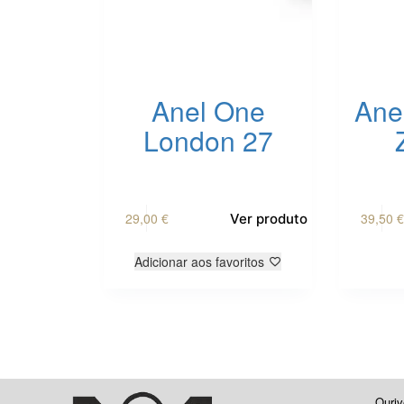
Anel One
Ane
London 27
This
This
29,00
€
39,50
€
Ver produto
product
product
has
has
multiple
multiple
Adicionar aos favoritos
variants.
variants.
The
The
options
options
may
may
be
be
chosen
chosen
on
on
Ouriv