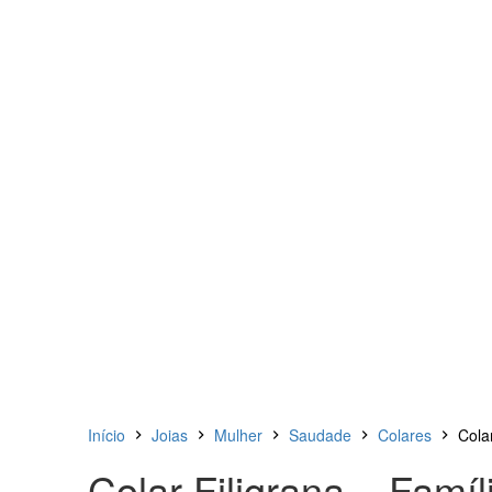
Início
Joias
Mulher
Saudade
Colares
Cola
Colar Filigrana – Famí