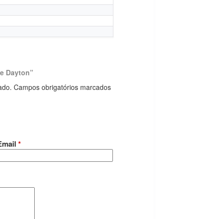
ice Dayton”
ado.
Campos obrigatórios marcados
Email
*