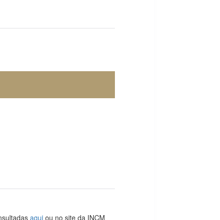
onsultadas
aqui
ou no site da INCM