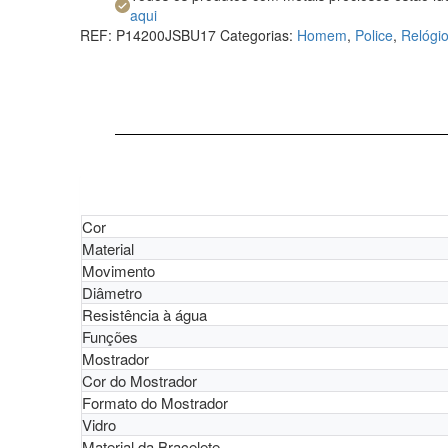
aqui
REF:
P14200JSBU17
Categorias:
Homem
,
Police
,
Relógi
Cor
Material
Movimento
Diâmetro
Resistência à água
Funções
Mostrador
Cor do Mostrador
Formato do Mostrador
Vidro
Material da Bracelete