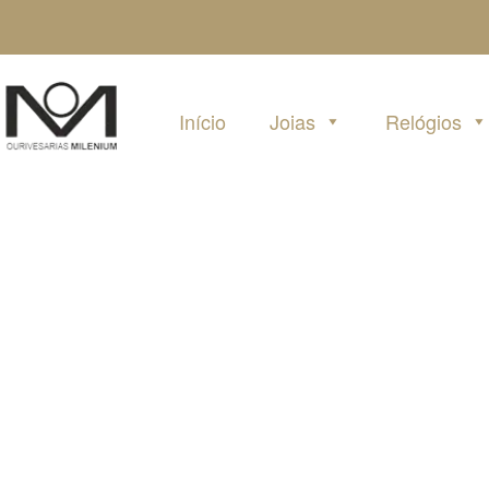
Pular
para
o
conteúdo
Início
Joias
Relógios