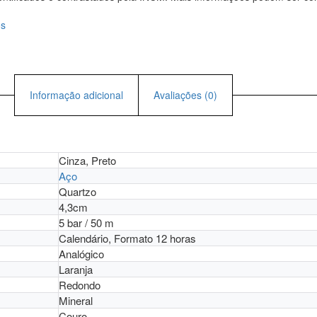
os
Informação adicional
Avaliações (0)
Cinza, Preto
Aço
Quartzo
4,3cm
5 bar / 50 m
Calendário, Formato 12 horas
Analógico
Laranja
Redondo
Mineral
Couro