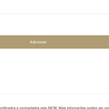
Adicionar
entificados e contrastados pela INCM. Mais informações podem ser c