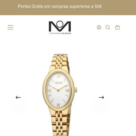
Pular
Portes Grátis em compras superiores a 50€
para
o
conteúdo
Carrinho
de
compras