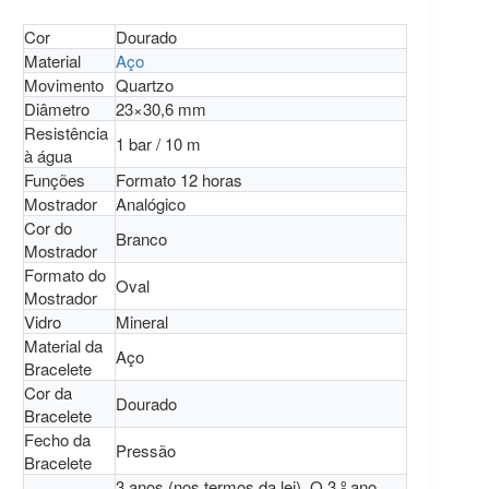
Cor
Dourado
Material
Aço
Movimento
Quartzo
Diâmetro
23×30,6 mm
Resistência
1 bar / 10 m
à água
Funções
Formato 12 horas
Mostrador
Analógico
Cor do
Branco
Mostrador
Formato do
Oval
Mostrador
Vidro
Mineral
Material da
Aço
Bracelete
Cor da
Dourado
Bracelete
Fecho da
Pressão
Bracelete
3 anos (nos termos da lei). O 3.º ano