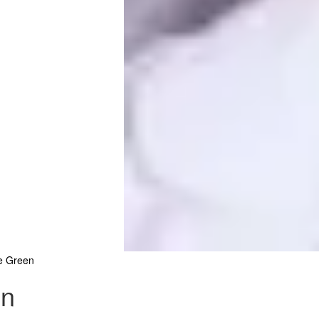
te Green
en