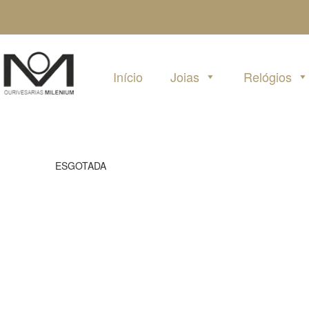
Pular
para
o
conteúdo
Início
Joias
Relógios
ESGOTADA