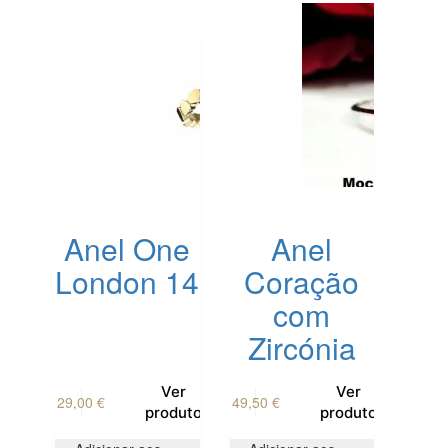
may
be
chosen
on
the
product
page
Anel One
Anel
London 14
Coração
com
Zircónia
This
This
Ver
Ver
29,00
€
49,50
€
product
product
produto
produto
has
has