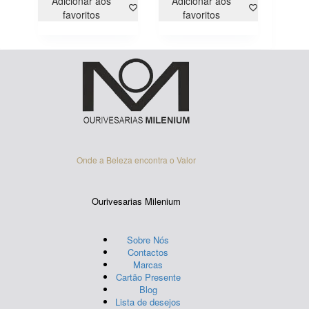
multiple
multiple
Adicionar aos
Adicionar aos
variants.
variants.
favoritos
favoritos
The
The
options
options
may
may
be
be
chosen
chosen
on
on
the
the
product
product
page
page
Onde a Beleza encontra o Valor
Ourivesarias Milenium
Sobre Nós
Contactos
Marcas
Cartão Presente
Blog
Lista de desejos