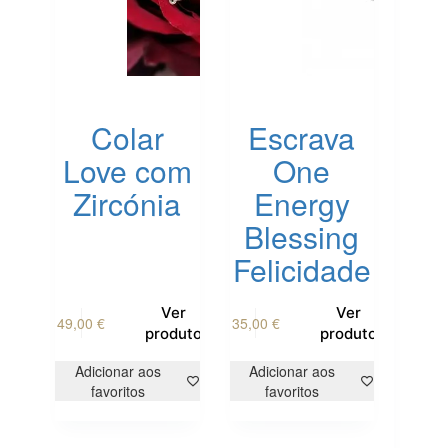
Colar
Escrava
Love com
One
Zircónia
Energy
Blessing
Felicidade
This
Ver
Ver
49,00
€
35,00
€
product
produto
produto
has
multiple
Adicionar aos
Adicionar aos
variants.
favoritos
favoritos
The
options