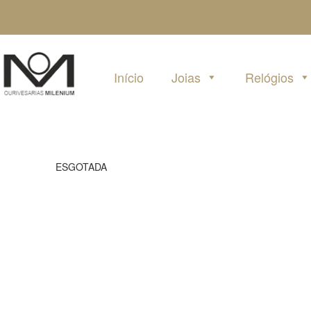
Pular
para
o
conteúdo
Início
Joias
Relógios
ESGOTADA