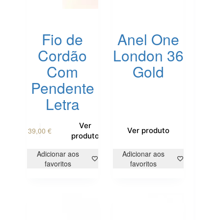
Fio de
Anel One
Cordão
London 36
Com
Gold
Pendente
Letra
This
Ver
39,00
€
Ver produto
product
produto
has
multiple
Adicionar aos
Adicionar aos
variants.
favoritos
favoritos
The
options
may
be
chosen