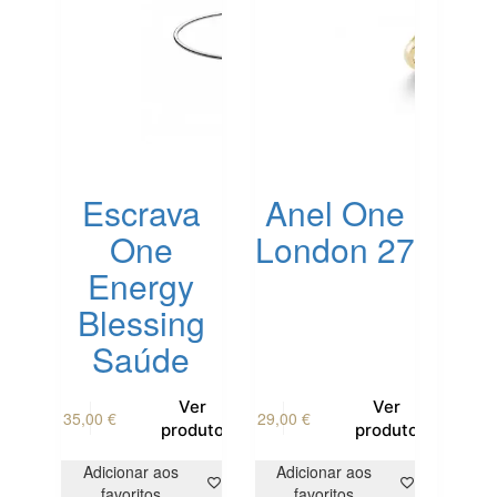
on
the
product
page
Escrava
Anel One
One
London 27
Energy
Blessing
Saúde
This
Ver
Ver
35,00
€
29,00
€
product
produto
produto
has
multiple
Adicionar aos
Adicionar aos
variants.
favoritos
favoritos