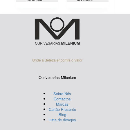
The
options
may
be
chosen
on
the
product
page
Onde a Beleza encontra o Valor
Ourivesarias Milenium
Sobre Nós
Contactos
Marcas
Cartão Presente
Blog
Lista de desejos