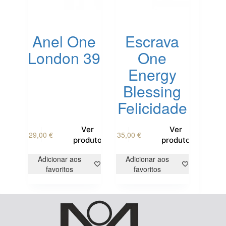
Anel One
Escrava
London 39
One
Energy
Blessing
Felicidade
This
Ver
Ver
29,00
€
35,00
€
product
produto
produto
has
multiple
Adicionar aos
Adicionar aos
variants.
favoritos
favoritos
The
options
may
be
chosen