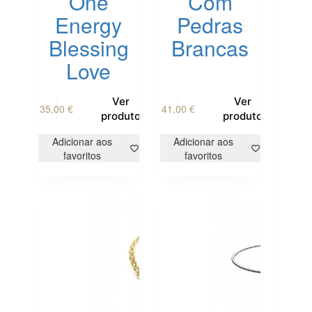
One
Com
Energy
Pedras
Blessing
Brancas
Love
This
Ver
Ver
35,00
€
41,00
€
product
produto
produto
has
multiple
Adicionar aos
Adicionar aos
variants.
favoritos
favoritos
The
options
may
be
chosen
on
the
product
page