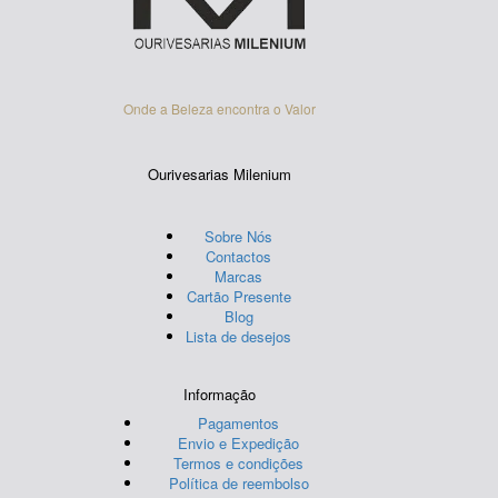
on
the
product
page
Onde a Beleza encontra o Valor
Ourivesarias Milenium
Sobre Nós
Contactos
Marcas
Cartão Presente
Blog
Lista de desejos
Informação
Pagamentos
Envio e Expedição
Termos e condições
Política de reembolso