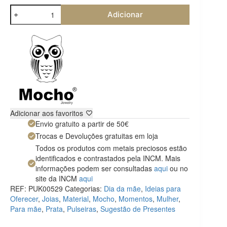
Quantidade
Adicionar
de
Pulseira
Mocho
Meninos
Adicionar aos favoritos
Envio gratuito a partir de 50€
Trocas e Devoluções gratuitas em loja
Todos os produtos com metais preciosos estão
identificados e contrastados pela INCM. Mais
informações podem ser consultadas
aqui
ou no
site da INCM
aqui
REF:
PUK00529
Categorias:
Dia da mãe
,
Ideias para
Oferecer
,
Joias
,
Material
,
Mocho
,
Momentos
,
Mulher
,
Para mãe
,
Prata
,
Pulseiras
,
Sugestão de Presentes