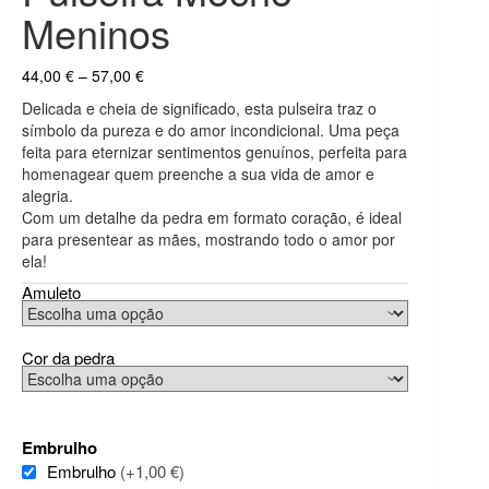
Meninos
Price
44,00
€
–
57,00
€
range:
Delicada e cheia de significado, esta pulseira traz o
44,00 €
símbolo da pureza e do amor incondicional. Uma peça
through
feita para eternizar sentimentos genuínos, perfeita para
57,00 €
homenagear quem preenche a sua vida de amor e
alegria.
Com um detalhe da pedra em formato coração, é ideal
para presentear as mães, mostrando todo o amor por
ela!
Amuleto
Cor da pedra
Embrulho
Embrulho
(+1,00 €)