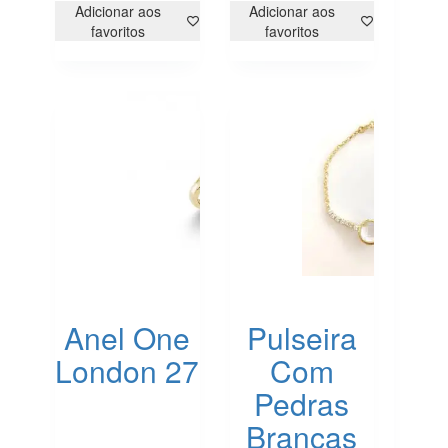
multiple
multiple
Adicionar aos
Adicionar aos
variants.
variants.
favoritos
favoritos
The
The
options
options
may
may
be
be
chosen
chosen
on
on
the
the
product
product
page
page
Anel One
Pulseira
London 27
Com
Pedras
Brancas