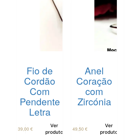
Fio de
Anel
Cordão
Coração
Com
com
Pendente
Zircónia
Letra
This
This
Ver
Ver
39,00
€
49,50
€
product
product
produto
produto
has
has