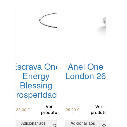
Escrava One
Anel One
Energy
London 26
Blessing
Prosperidade
This
Ver
Ver
35,00
€
29,00
€
product
produto
produto
has
multiple
Adicionar aos
Adicionar aos