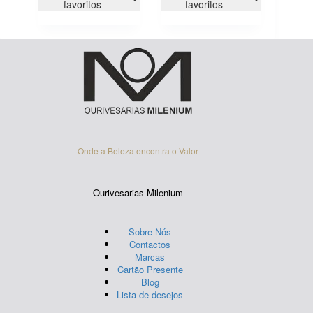
variants.
favoritos
favoritos
The
options
may
be
chosen
on
the
product
page
Onde a Beleza encontra o Valor
Ourivesarias Milenium
Sobre Nós
Contactos
Marcas
Cartão Presente
Blog
Lista de desejos