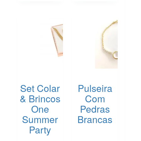
options
may
be
chosen
on
the
product
page
Set Colar
Pulseira
& Brincos
Com
One
Pedras
Summer
Brancas
Party