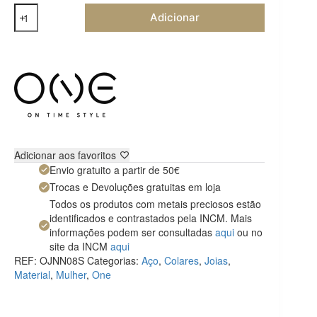
Quantidade
Adicionar
de
Colar
One
Neckmess
Loyal
Adicionar aos favoritos
Envio gratuito a partir de 50€
Trocas e Devoluções gratuitas em loja
Todos os produtos com metais preciosos estão
identificados e contrastados pela INCM. Mais
informações podem ser consultadas
aqui
ou no
site da INCM
aqui
REF:
OJNN08S
Categorias:
Aço
,
Colares
,
Joias
,
Material
,
Mulher
,
One