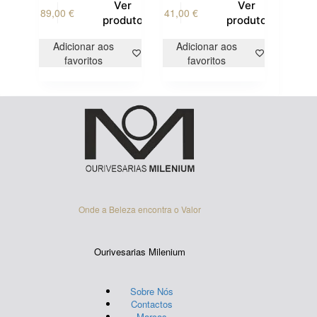
This
Ver
Ver
89,00
€
41,00
€
product
produto
produto
has
multiple
Adicionar aos
Adicionar aos
variants.
favoritos
favoritos
The
options
may
be
chosen
on
the
product
page
Onde a Beleza encontra o Valor
Ourivesarias Milenium
Sobre Nós
Contactos
Marcas