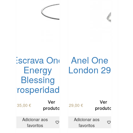
Escrava One
Anel One
Energy
London 29
Blessing
Prosperidade
This
Ver
Ver
35,00
€
29,00
€
product
produto
produto
has
multiple
Adicionar aos
Adicionar aos
variants.
favoritos
favoritos
The