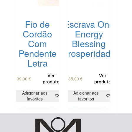
Fio de
Escrava One
Cordão
Energy
Com
Blessing
Pendente
Prosperidade
Letra
This
Ver
Ver
39,00
€
35,00
€
product
produto
produto
has
multiple
Adicionar aos
Adicionar aos
variants.
favoritos
favoritos
The
options
may
be
chosen