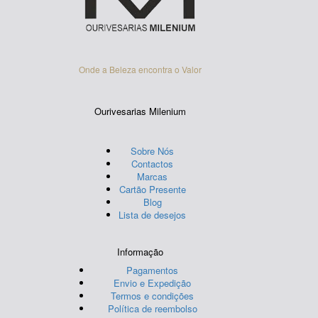
on
the
product
page
Onde a Beleza encontra o Valor
Ourivesarias Milenium
Sobre Nós
Contactos
Marcas
Cartão Presente
Blog
Lista de desejos
Informação
Pagamentos
Envio e Expedição
Termos e condições
Política de reembolso