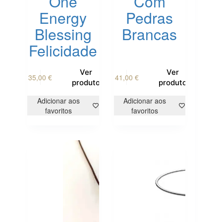
One
Com
Energy
Pedras
Blessing
Brancas
Felicidade
This
Ver
Ver
35,00
€
41,00
€
product
produto
produto
has
multiple
Adicionar aos
Adicionar aos
variants.
favoritos
favoritos
The
options
may
be
chosen
on
the
product
page