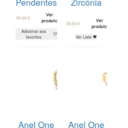
Pendentes
Zircónia
Ver
95,00
€
This
Ver
produto
39,50
€
product
produto
has
Adicionar aos
multiple
favoritos
Ver Lista
variants.
The
options
may
be
chosen
on
the
product
page
Anel One
Anel One