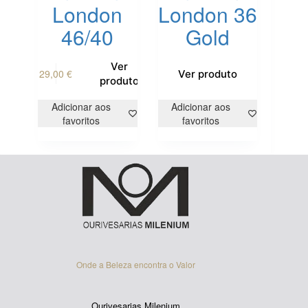
London
London 36
46/40
Gold
This
Ver
29,00
€
Ver produto
product
produto
has
multiple
Adicionar aos
Adicionar aos
variants.
favoritos
favoritos
The
options
may
be
chosen
on
the
product
page
Onde a Beleza encontra o Valor
Ourivesarias Milenium