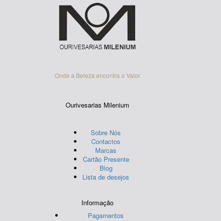
may
be
chosen
on
the
product
page
Onde a Beleza encontra o Valor
Ourivesarias Milenium
Sobre Nós
Contactos
Marcas
Cartão Presente
Blog
Lista de desejos
Informação
Pagamentos