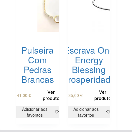
Pulseira
Escrava One
Com
Energy
Pedras
Blessing
Brancas
Prosperidade
This
Ver
Ver
41,00
€
35,00
€
product
produto
produto
has
multiple
Adicionar aos
Adicionar aos
variants.
favoritos
favoritos
The
options