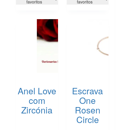
variants.
favoritos
favoritos
The
options
may
be
chosen
on
the
product
page
Anel Love
Escrava
com
One
Zircónia
Rosen
Circle