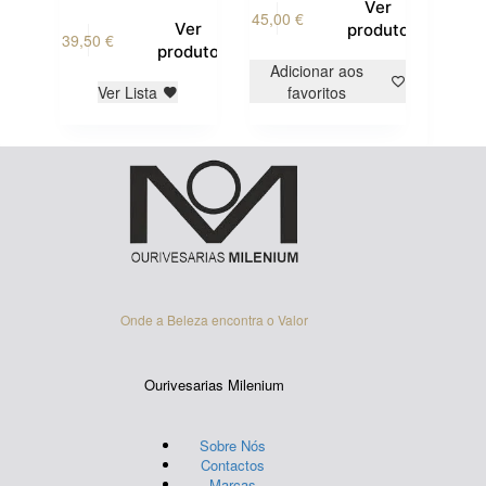
Ver
45,00
€
This
Ver
produto
39,50
€
product
produto
has
Adicionar aos
multiple
Ver Lista
favoritos
variants.
The
options
may
be
chosen
on
the
product
page
Onde a Beleza encontra o Valor
Ourivesarias Milenium
Sobre Nós
Contactos
Marcas