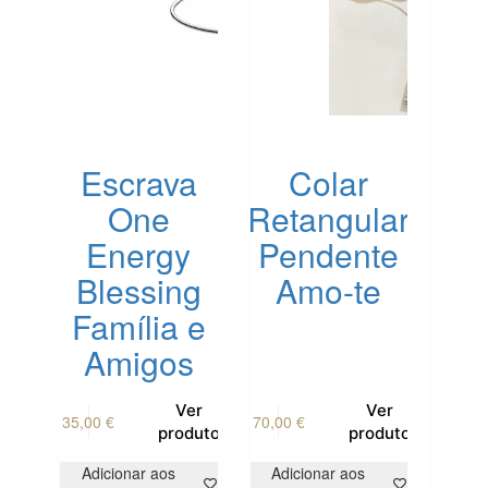
Escrava
Colar
One
Retangular
Energy
Pendente
Blessing
Amo-te
Família e
Amigos
This
Ver
Ver
35,00
€
70,00
€
product
produto
produto
has
multiple
Adicionar aos
Adicionar aos