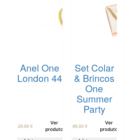
Anel One
Set Colar
London 44
& Brincos
One
Summer
Party
This
Ver
Ver
29,00
€
89,00
€
product
produto
produto
has