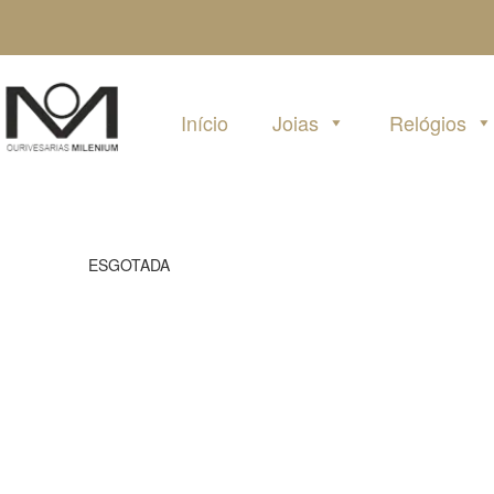
Pular
para
o
conteúdo
Início
Joias
Relógios
ESGOTADA