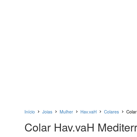
Início
Joias
Mulher
Hav.vaH
Colares
Colar
Colar Hav.vaH Mediter