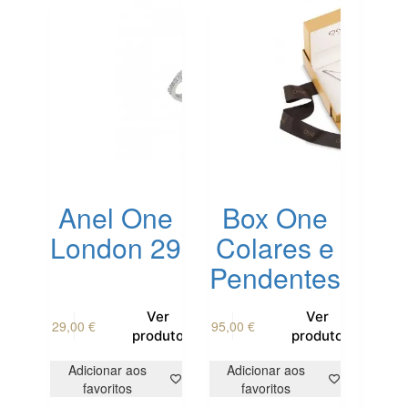
Anel One
Box One
London 29
Colares e
Pendentes
This
Ver
Ver
29,00
€
95,00
€
product
produto
produto
has
multiple
Adicionar aos
Adicionar aos
variants.
favoritos
favoritos
The