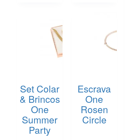
options
may
be
chosen
on
the
product
page
Set Colar
Escrava
& Brincos
One
One
Rosen
Summer
Circle
Party