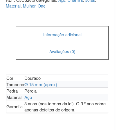
REF:
OJCS26G
Categorias:
Aço
,
Charm's
,
Joias
,
Material
,
Mulher
,
One
Informação adicional
Avaliações (0)
Cor
Dourado
Tamanho
Ø 15 mm (aprox)
Pedra
Pérola
Material
Aço
3 anos (nos termos da lei). O 3.º ano cobre
Garantia
apenas defeitos de origem.