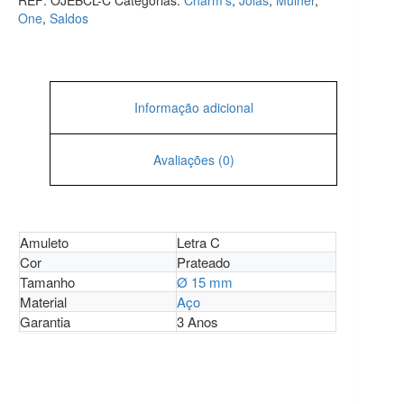
REF:
OJEBCL-C
Categorias:
Charm's
,
Joias
,
Mulher
,
One
,
Saldos
Informação adicional
Avaliações (0)
Amuleto
Letra C
Cor
Prateado
Tamanho
Ø 15 mm
Material
Aço
Garantia
3 Anos