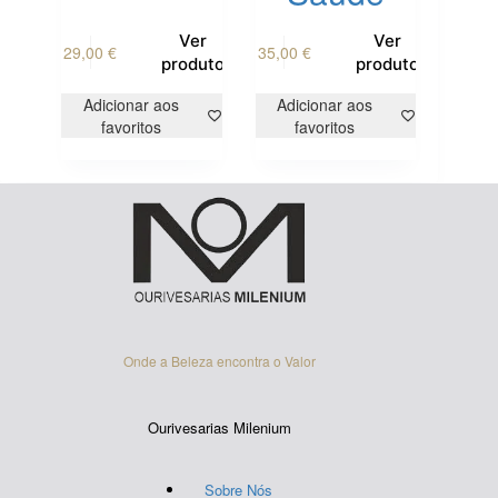
This
Ver
Ver
29,00
€
35,00
€
product
produto
produto
has
multiple
Adicionar aos
Adicionar aos
variants.
favoritos
favoritos
The
options
may
be
chosen
on
the
product
page
Onde a Beleza encontra o Valor
Ourivesarias Milenium
Sobre Nós