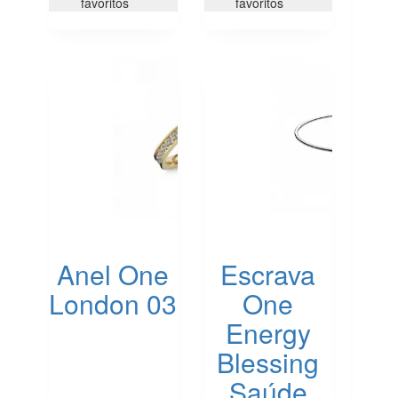
variants.
favoritos
favoritos
The
options
may
be
chosen
on
the
product
page
Anel One
Escrava
London 03
One
Energy
Blessing
Saúde