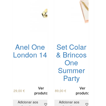
Anel One
Set Colar
London 14
& Brincos
One
Summer
Party
This
Ver
Ver
29,00
€
89,00
€
product
produto
produto
has
multiple
Adicionar aos
Adicionar aos