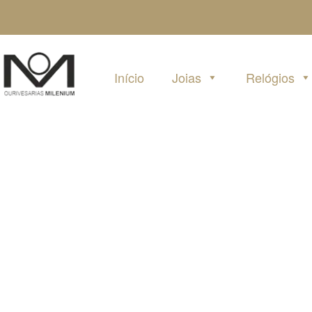
Pular
para
o
conteúdo
Início
Joias
Relógios