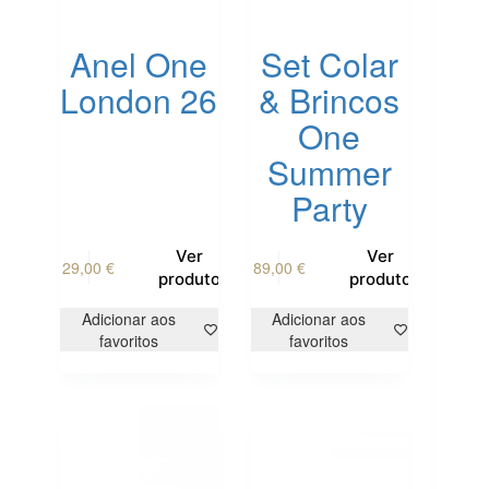
Anel One
Set Colar
London 26
& Brincos
One
Summer
Party
This
Ver
Ver
29,00
€
89,00
€
product
produto
produto
has
multiple
Adicionar aos
Adicionar aos
variants.
favoritos
favoritos
The
options
may
be
chosen
on