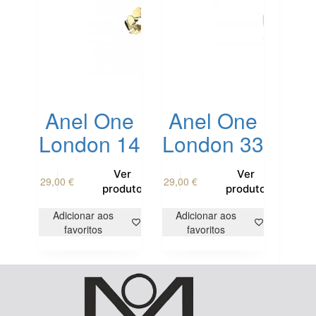
the
product
page
Anel One
Anel One
London 14
London 33
This
This
Ver
Ver
29,00
€
29,00
€
product
product
produto
produto
has
has
multiple
multiple
Adicionar aos
Adicionar aos
variants.
variants.
favoritos
favoritos
The
The
options
options
may
may
be
be
chosen
chosen
on
on