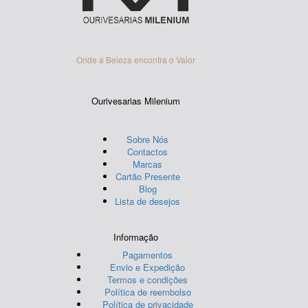
the
the
product
product
page
page
Onde a Beleza encontra o Valor
Ourivesarias Milenium
Sobre Nós
Contactos
Marcas
Cartão Presente
Blog
Lista de desejos
Informação
Pagamentos
Envio e Expedição
Termos e condições
Política de reembolso
Política de privacidade