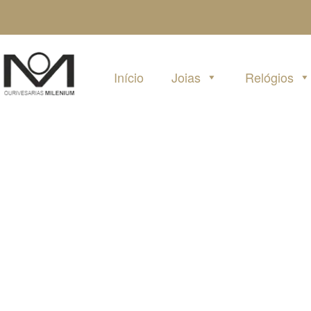
Pular
para
o
conteúdo
Início
Joias
Relógios