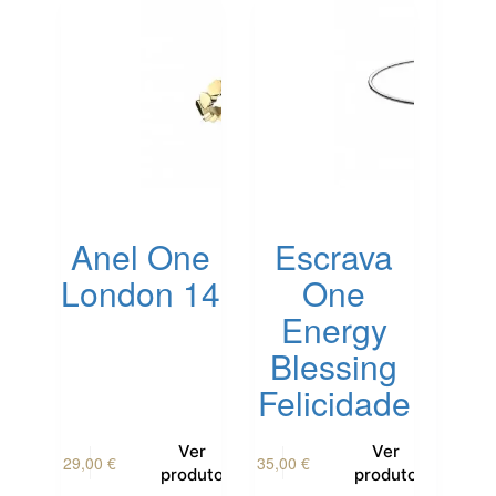
Anel One
Escrava
London 14
One
Energy
Blessing
Felicidade
This
Ver
Ver
29,00
€
35,00
€
product
produto
produto
has