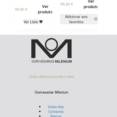
Ver
95,00
€
This
Ver
produto
39,50
€
product
produto
has
Adicionar aos
multiple
Ver Lista
favoritos
variants.
The
options
may
be
chosen
on
the
product
page
Onde a Beleza encontra o Valor
Ourivesarias Milenium
Sobre Nós
Contactos
Marcas