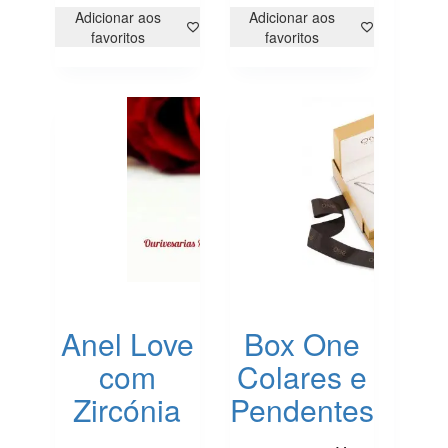
multiple
Adicionar aos
Adicionar aos
variants.
favoritos
favoritos
The
options
may
be
chosen
on
the
product
page
Anel Love
Box One
com
Colares e
Zircónia
Pendentes