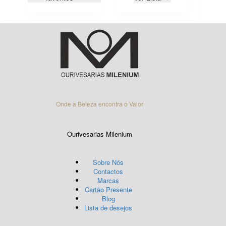
The
variants.
options
The
may
options
be
may
chosen
be
on
chosen
the
on
product
the
page
product
page
Onde a Beleza encontra o Valor
Ourivesarias Milenium
Sobre Nós
Contactos
Marcas
Cartão Presente
Blog
Lista de desejos