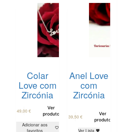
Colar
Anel Love
Love com
com
Zircónia
Zircónia
This
Ver
49,00
€
product
This
Ver
produto
39,50
€
has
product
produto
multiple
has
Adicionar aos
variants.
multiple
favoritos
Ver Lista