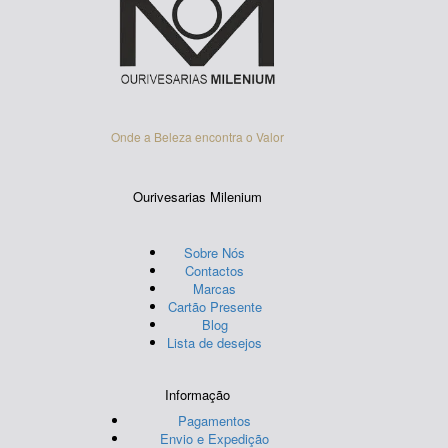
be
chosen
on
the
product
page
Onde a Beleza encontra o Valor
Ourivesarias Milenium
Sobre Nós
Contactos
Marcas
Cartão Presente
Blog
Lista de desejos
Informação
Pagamentos
Envio e Expedição