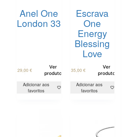
Anel One
Escrava
London 33
One
Energy
Blessing
Love
This
Ver
Ver
29,00
€
35,00
€
product
produto
produto
has
multiple
Adicionar aos
Adicionar aos
variants.
favoritos
favoritos
The
options
may
be
chosen
on
the