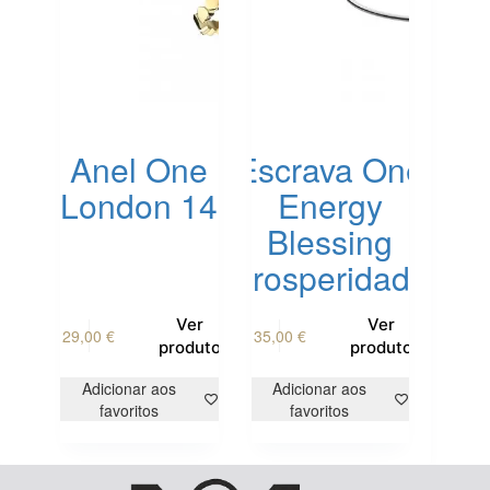
product
page
Anel One
Escrava One
London 14
Energy
Blessing
Prosperidade
This
Ver
Ver
29,00
€
35,00
€
product
produto
produto
has
multiple
Adicionar aos
Adicionar aos
variants.
favoritos
favoritos
The
options
may