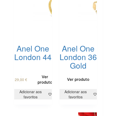
Anel One
Anel One
London 44
London 36
Gold
This
Ver
29,00
€
Ver produto
product
produto
has
multiple
Adicionar aos
Adicionar aos
variants.
favoritos
favoritos
The
options
may