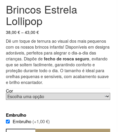
Brincos Estrela
Lollipop
Price
38,00
€
–
43,00
€
range:
Dê um toque de ternura ao visual dos mais pequenos
38,00 €
com os nossos brincos infantis! Disponíveis em designs
through
adoráveis, perfeitos para alegrar o dia-a-dia das
43,00 €
crianças. Dispõe de
fecho de rosca seguro
, evitando
que se soltem facilmente, garantindo conforto e
proteção durante todo o dia. O tamanho é ideal para
orelhas pequenas e sensíveis, com acabamento suave
e brilho encantador.
Cor
Embrulho
Embrulho
(+1,00 €)
Quantidade