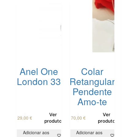
be
chosen
on
the
product
page
Anel One
Colar
London 33
Retangular
Pendente
Amo-te
This
This
Ver
Ver
29,00
€
70,00
€
product
product
produto
produto
has
has
multiple
multiple
Adicionar aos
Adicionar aos