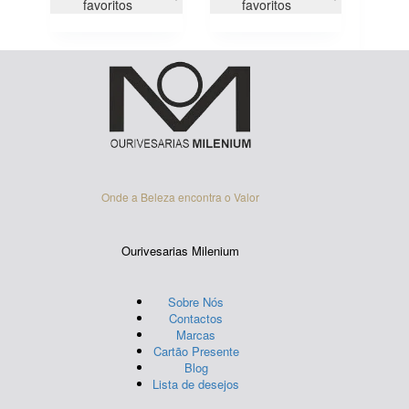
variants.
variants.
favoritos
favoritos
The
The
options
options
may
may
be
be
chosen
chosen
on
on
the
the
product
product
page
page
Onde a Beleza encontra o Valor
Ourivesarias Milenium
Sobre Nós
Contactos
Marcas
Cartão Presente
Blog
Lista de desejos