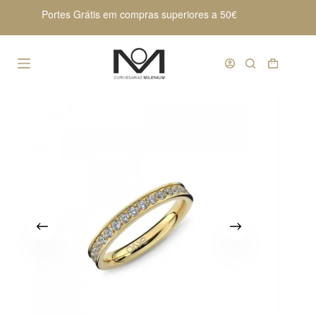
Pular
Portes Grátis em compras superiores a 50€
para
o
conteúdo
Carrinho
de
compras