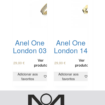
Anel One
Anel One
London 03
London 14
This
This
Ver
Ver
29,00
€
29,00
€
product
product
produto
produto
has
has
multiple
multiple
Adicionar aos
Adicionar aos
variants.
variants.
favoritos
favoritos
The
The
options
options
may
may
be
be
chosen
chosen