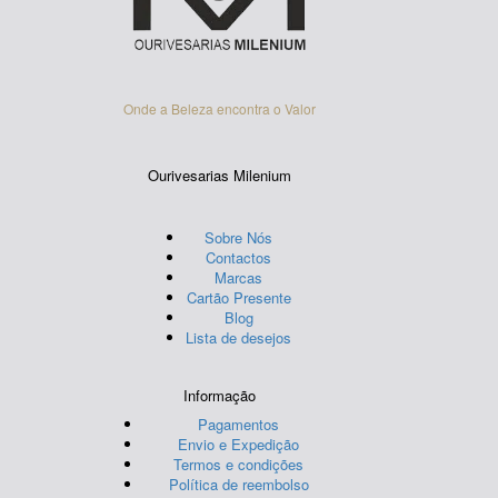
on
on
the
the
product
product
page
page
Onde a Beleza encontra o Valor
Ourivesarias Milenium
Sobre Nós
Contactos
Marcas
Cartão Presente
Blog
Lista de desejos
Informação
Pagamentos
Envio e Expedição
Termos e condições
Política de reembolso