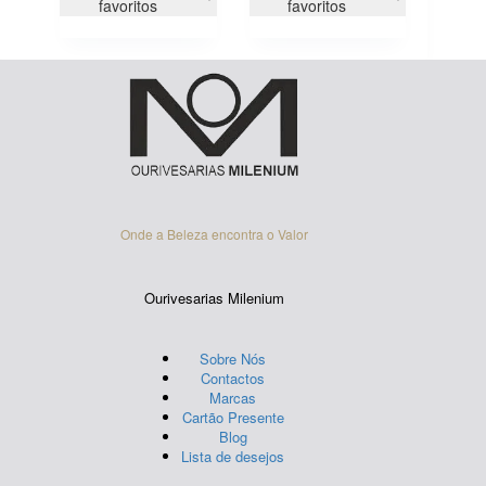
variants.
variants.
favoritos
favoritos
The
The
options
options
may
may
be
be
chosen
chosen
on
on
the
the
product
product
page
page
Onde a Beleza encontra o Valor
Ourivesarias Milenium
Sobre Nós
Contactos
Marcas
Cartão Presente
Blog
Lista de desejos