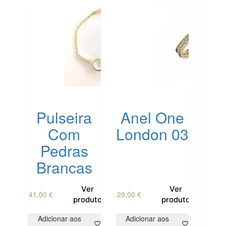
may
be
chosen
on
the
product
page
Pulseira
Anel One
Com
London 03
Pedras
Brancas
This
This
Ver
Ver
41,00
€
29,00
€
product
product
produto
produto
has
has
multiple
multiple
Adicionar aos
Adicionar aos