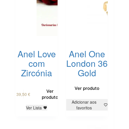
Anel Love
Anel One
com
London 36
Zircónia
Gold
Ver produto
This
Ver
39,50
€
product
produto
has
Adicionar aos
multiple
Ver Lista
favoritos
variants.
The
options