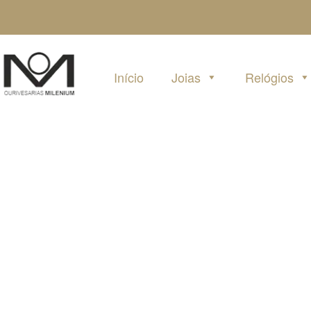
Pular
para
o
conteúdo
Início
Joias
Relógios