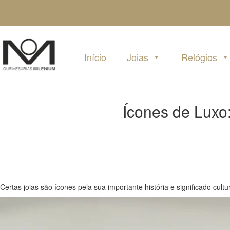
Pular
para
o
conteúdo
Início
Joias
Relógios
Ícones de Luxo
Certas joias são ícones pela sua importante história e significado cu