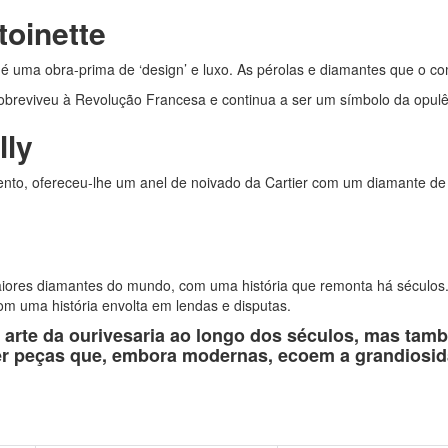
toinette
e, é uma obra-prima de ‘design’ e luxo. As pérolas e diamantes que o
 sobreviveu à Revolução Francesa e continua a ser um símbolo da opulê
lly
to, ofereceu-lhe um anel de noivado da Cartier com um diamante de 10
iores diamantes do mundo, com uma história que remonta há séculos. A
m uma história envolta em lendas e disputas.
 a arte da ourivesaria ao longo dos séculos, mas ta
cer peças que, embora modernas, ecoem a grandiosidad