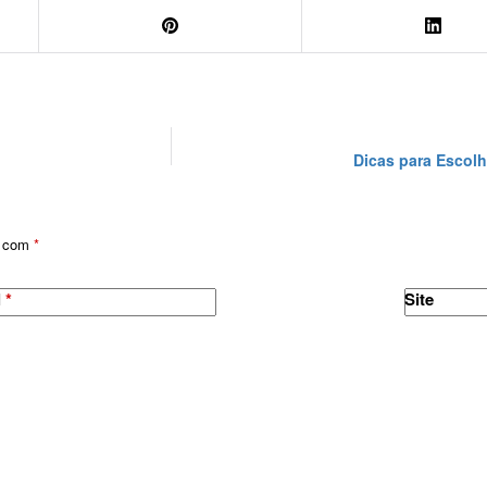
Dicas para Escolh
s com
*
l
*
Site